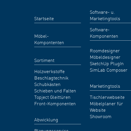
Software- u.
Startseite
Marketingtools
Software-
Möbel-
Komponenten
Kompontenten
Roomdesigner
Möbeldesigner
Sortiment
SketchUp PlugIn
SimLab Composer
Holzwerkstoffe
Beschlagtechnik
Schubkästen
Marketingtools
Schieben und Falten
Topject Gleittüren
Tischlerwebseite
Front-Komponenten
Möbelplaner für
Website
Showroom
Abwicklung
Planungsservice