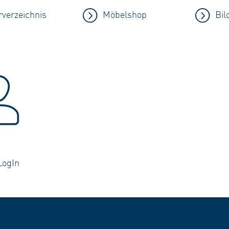
verzeichnis
Möbelshop
Bil
LogIn