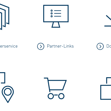
erservice
Partner-Links
Do