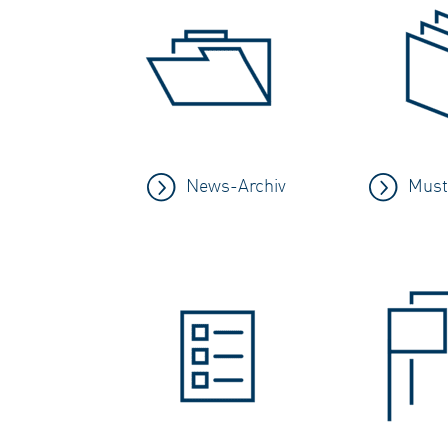
News-Archiv
Must