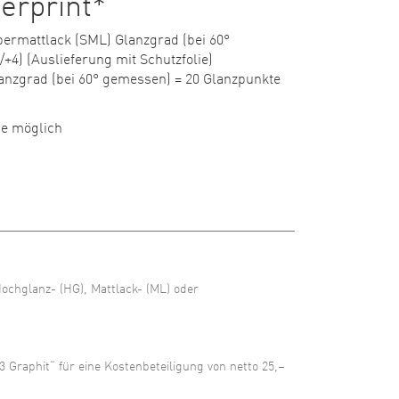
gerprint*
permattlack (SML) Glanzgrad (bei 60°
+4) (Auslieferung mit Schutzfolie)
lanzgrad (bei 60° gemessen) = 20 Glanzpunkte
ge möglich
ochglanz- (HG), Mattlack- (ML) oder
Graphit“ für eine Kostenbeteiligung von netto 25,–