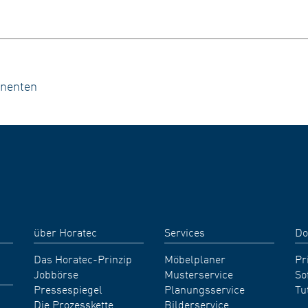
onenten
über Horatec
Services
Do
Das Horatec-Prinzip
Möbelplaner
Pr
Jobbörse
Musterservice
So
Pressespiegel
Planungsservice
Tu
Die Prozesskette
Bilderservice