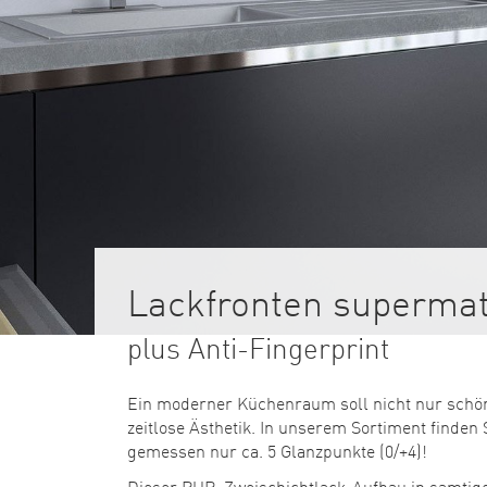
Lackfronten supermat
plus Anti-Fingerprint
Ein moderner Küchenraum soll nicht nur schön 
zeitlose Ästhetik. In unserem Sortiment finden
gemessen nur ca. 5 Glanzpunkte (0/+4)!
Dieser PUR-Zweischichtlack-Aufbau in samtiger