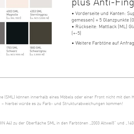
plus Anti-Fin
• Vorderseite und Kanten: Su
gemessen) = 5 Glanzpunkte (0/
• Rückseite: Mattlack (ML) G
(+-5)
• Weitere Farbtöne auf Anfra
e (SML) können innerhalb eines Möbels oder einer Front nicht mit den H
en – hierbei würde es zu Farb- und Strukturabweichungen kommen!
N A4) zu der Oberfläche SML in den Farbtönen „2003 Altweiß“ und „1403 