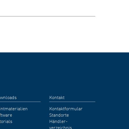
wnloads
Kontakt
intmaterialien
Kontaktformular
ftware
Standorte
torials
Händler-
verzeichnis