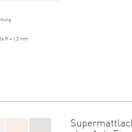
chtung
te R = 1,5 mm
Supermattlac