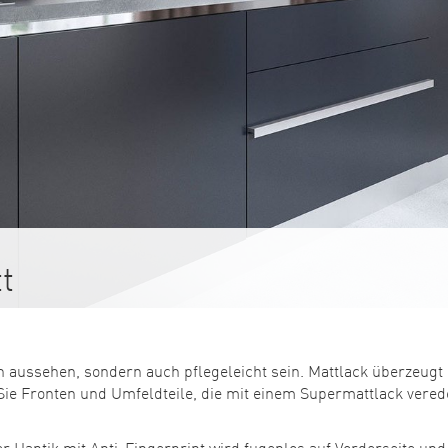
t
aussehen, sondern auch pflegeleicht sein. Mattlack überzeugt m
 Sie Fronten und Umfeldteile, die mit einem Supermattlack vered
 Haptik mit Anti-Fingerprint wird fugenlos auf Vorderseite un