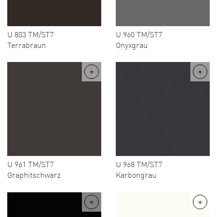
U 803 TM/ST7
U 960 TM/ST7
Terrabraun
Onyxgrau
U 961 TM/ST7
U 968 TM/ST7
Graphitschwarz
Karbongrau