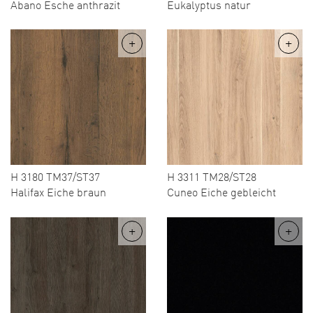
Abano Esche anthrazit
Eukalyptus natur
H 3180 TM37/ST37
H 3311 TM28/ST28
Halifax Eiche braun
Cuneo Eiche gebleicht