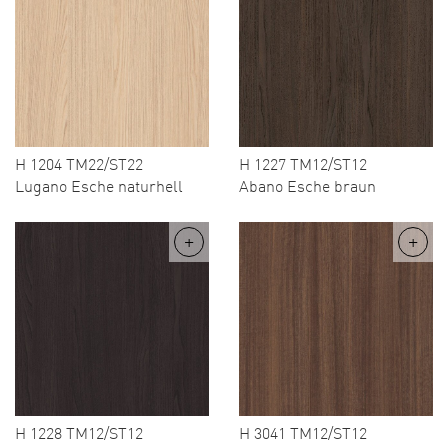
H 1204 TM22/ST22
H 1227 TM12/ST12
Lugano Esche naturhell
Abano Esche braun
H 1228 TM12/ST12
H 3041 TM12/ST12