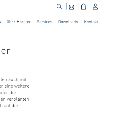
s
über Horatec
Services
Downloads
Kontakt
ner
nten auch mit
 eine weitere
oder die
nen verplanten
h auf die