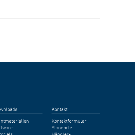
wnloads
Kontakt
intmaterialien
Kontaktformular
ftware
Standorte
torials
Händler-