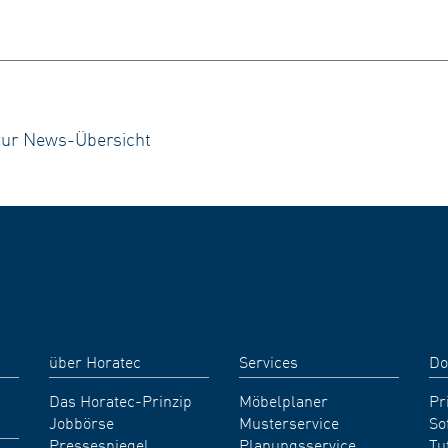
zur News-Übersicht
über Horatec
Services
Do
Das Horatec-Prinzip
Möbelplaner
Pr
Jobbörse
Musterservice
So
Pressespiegel
Planungsservice
Tu