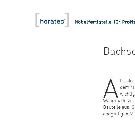
Dachsc
A
b sofo
dem Mö
wichtig
Wandmaße zu än
Bauteile aus. 
endgültigen M