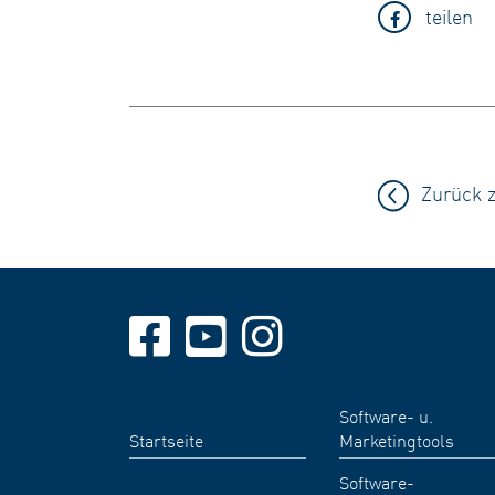
teilen
Zurück 
Software- u.
Startseite
Marketingtools
Software-