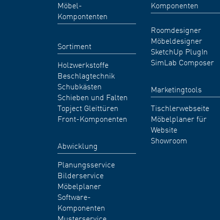
Möbel-
Komponenten
Kompontenten
Roomdesigner
Möbeldesigner
Sortiment
SketchUp PlugIn
SimLab Composer
Holzwerkstoffe
Beschlagtechnik
Schubkästen
Marketingtools
Schieben und Falten
Topject Gleittüren
Tischlerwebseite
Front-Komponenten
Möbelplaner für
Website
Showroom
Abwicklung
Planungsservice
Bilderservice
Möbelplaner
Software-
Komponenten
Musterservice