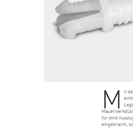
M
it d
einf
Lega
Mauerwerkdübel
für eine Auszug
eingebracht, so