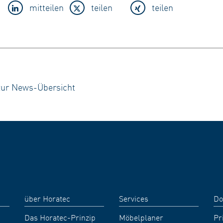
mitteilen
teilen
teilen
zur News-Übersicht
über Horatec
Services
Do
Das Horatec-Prinzip
Möbelplaner
Pr