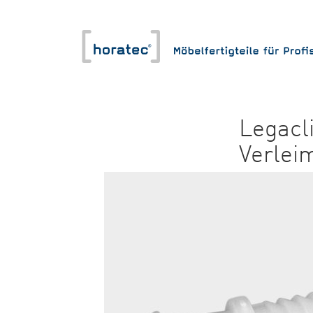
Legacl
Verlei