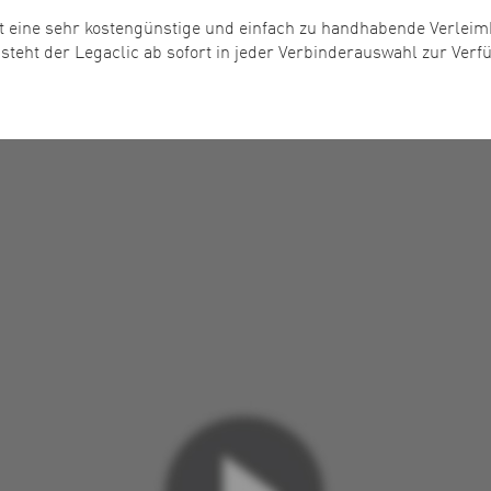
st eine sehr kostengünstige und einfach zu handhabende Verleimh
teht der Legaclic ab sofort in jeder Verbinderauswahl zur Verf