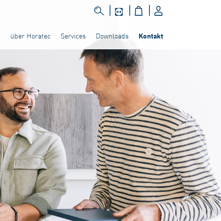
s
über Horatec
Services
Downloads
Kontakt