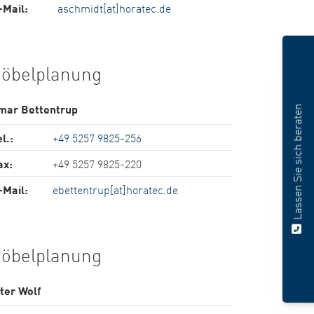
-Mail:
aschmidt[at]horatec.de
öbelplanung
mar Bettentrup
Lassen Sie sich beraten
l.:
+49 5257 9825-256
ax:
+49 5257 9825-220
-Mail:
ebettentrup[at]horatec.de
öbelplanung
ter Wolf