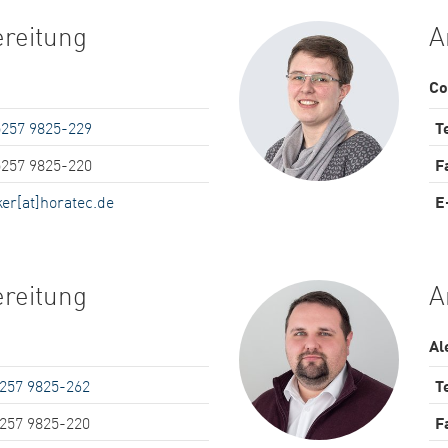
ereitung
A
Co
5257 9825-229
Te
5257 9825-220
F
ker[at]horatec.de
E
ereitung
A
Al
5257 9825-262
Te
5257 9825-220
F