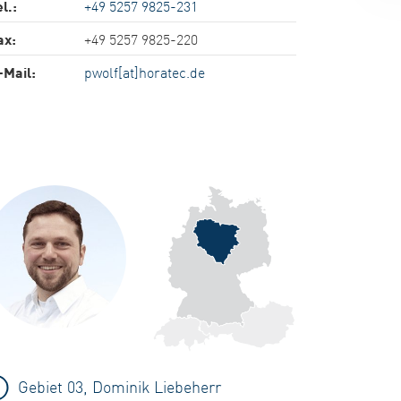
l.:
+49 5257 9825-231
ax:
+49 5257 9825-220
-Mail:
pwolf[at]horatec.de
Gebiet 03, Dominik Liebeherr