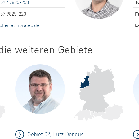
57 / 9825-253
Te
257 9825-220
F
cher[at]horatec.de
E
ie weiteren Gebiete
Gebiet 02, Lutz Dongus