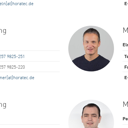
eln[at]horatec.de
E
ng
M
El
257 9825-251
Te
257 9825-220
F
lner[at]horatec.de
E
ng
M
Pe