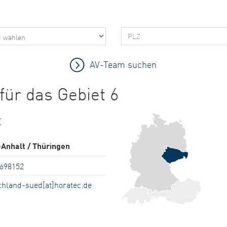
für das Gebiet 6
t
Anhalt / Thüringen
5698152
chland-sued[at]horatec.de