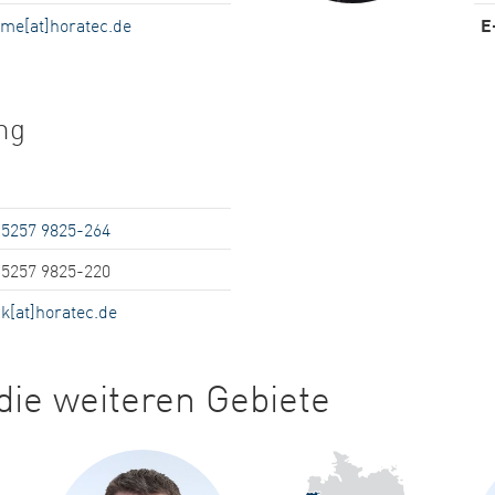
me[at]horatec.de
E
ng
 5257 9825-264
 5257 9825-220
nk[at]horatec.de
ie weiteren Gebiete