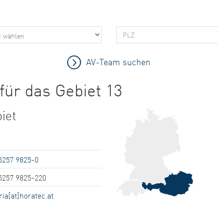
für das Gebiet 13
iet
5257 9825-0
5257 9825-220
ria[at]horatec.at