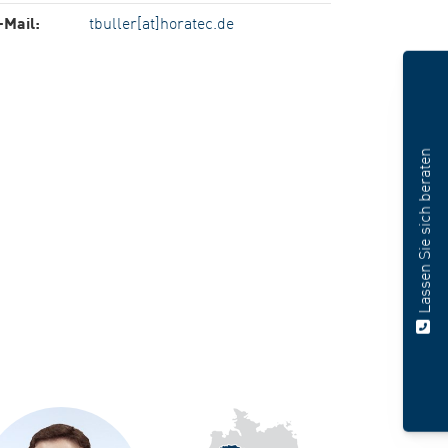
-Mail:
tbuller[at]horatec.de
Lassen Sie sich beraten