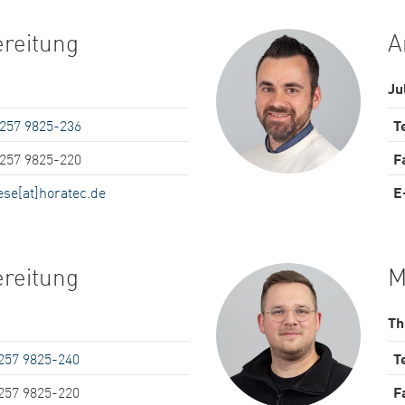
ereitung
A
Ju
5257 9825-236
Te
5257 9825-220
F
ese[at]horatec.de
E
ereitung
M
Th
257 9825-240
Te
257 9825-220
F