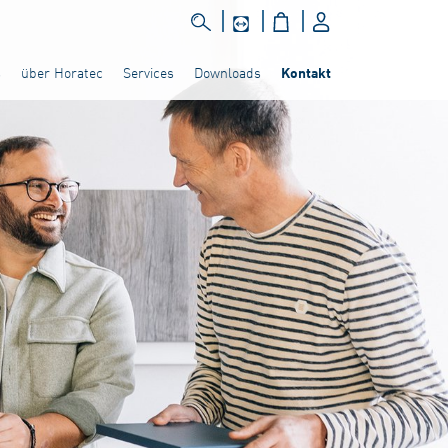
s
über Horatec
Services
Downloads
Kontakt