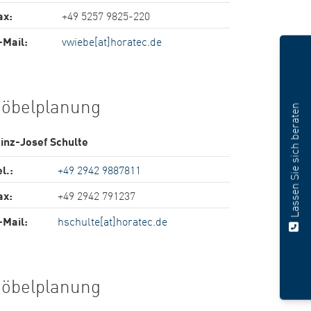
ax:
+49 5257 9825-220
-Mail:
vwiebe[at]horatec.de
öbelplanung
Lassen Sie sich beraten
inz-Josef Schulte
l.:
+49 2942 9887811
ax:
+49 2942 791237
-Mail:
hschulte[at]horatec.de
öbelplanung