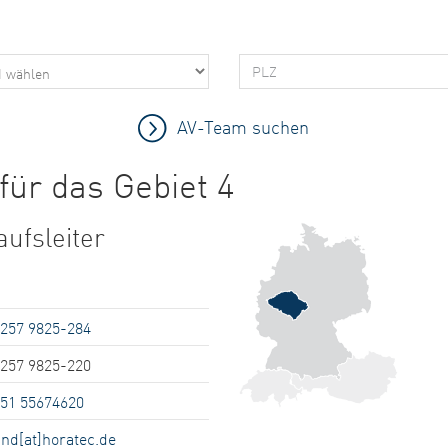
für das Gebiet 4
ufsleiter
5257 9825-284
5257 9825-220
151 55674620
and[at]horatec.de