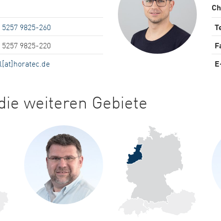
Ch
 5257 9825-260
Te
 5257 9825-220
F
ll[at]horatec.de
E
ie weiteren Gebiete