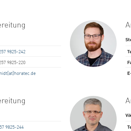
ereitung
A
St
257 9825-242
Te
257 9825-220
F
idt[at]horatec.de
E
ereitung
A
Vi
57 9825-244
Te