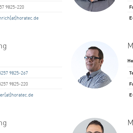
57 9825-220
F
nrich[at]horatec.de
E
ng
M
He
5257 9825-267
Te
5257 9825-220
F
ler[at]horatec.de
E
ng
M