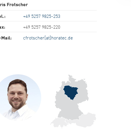
ris Frotscher
l.:
+49 5257 9825-253
ax:
+49 5257 9825-220
-Mail:
cfrotscher[at]horatec.de