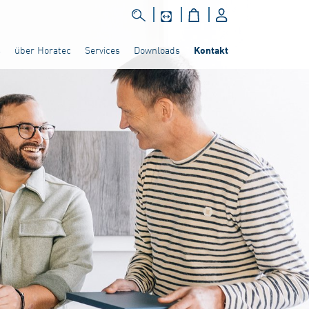
s
über Horatec
Services
Downloads
Kontakt